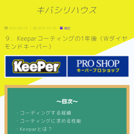
キバシリハウス
2021.09.14
2021.10.18
雑記
９．Keeparコーティングの1年後（Wダイヤ
モンドキーパー）
～目次～
・コーディングする経緯
・コーティングに求める性能
・Keeparとは？