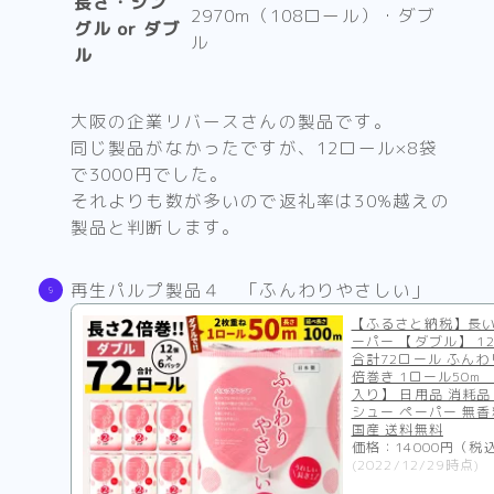
長さ・シン
2970m（108ロール）・ダブ
グル or ダブ
ル
ル
大阪の企業リバースさんの製品です。
同じ製品がなかったですが、12ロール×8袋
で3000円でした。
それよりも数が多いので返礼率は30%越えの
製品と判断します。
再生パルプ製品４ 「ふんわりやさしい」
【ふるさと納税】長い
ーパー 【ダブル】 1
合計72ロール ふん
倍巻き 1ロール50m
入り】 日用品 消耗品
シュー ペーパー 無香
国産 送料無料
価格：14000円（税
(2022/12/29時点)