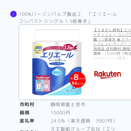
100%バージンパルプ製品２ 「エリエール
コンパクトシングル 1.5倍巻き」
【ふるさと納税】エリ
トティシュー コンパク
個 1.5倍巻き 省スペ
トイレットペーパー 
消耗品 送料無料 静岡
価格：15000円（税
(2022/12/29時点)
市町村
静岡県富士宮市
価格
15000円
返礼率
24.0％（楽天価格 3907円）
大王製紙グループ会社（エリ