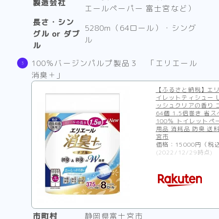
製造会社
エールペーパー 富士宮など）
長さ・シン
5280m（64ロール）・シング
グル or ダブ
ル
ル
100％バージンパルプ製品３ 「エリエール
消臭＋」
【ふるさと納税】エリ
イレットティシュー 
ッシュクリアの香り 
64個 1.5倍巻き 省
100％ トイレットペ
用品 消耗品 防臭 送
宮市
価格：15000円（税
(2022/12/29時点)
市町村
静岡県富士宮市