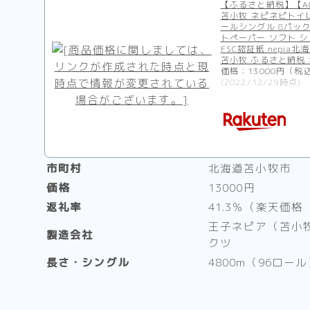
【ふるさと納税】【A0
苫小牧 ネピネピトイ
ールシングル 8パック
トペーパー ソフト 
FSC認証紙 nepia
苫小牧 ふるさと納税
価格：13000円（税
(2022/12/29時点)
市町村
北海道苫小牧市
価格
13000円
返礼率
41.3％（楽天価格
王子ネピア（苫小
製造会社
クツ
長さ・シングル
4800m（96ロー