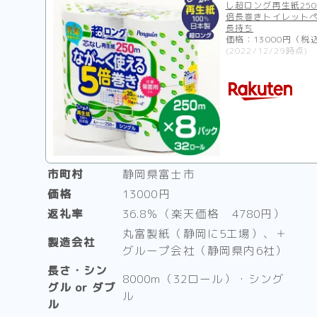
し超ロング再生紙250
倍長巻きトイレット
長持ち
価格：13000円（税
(2022/12/29時点)
市町村
静岡県富士市
価格
13000円
返礼率
36.8％（楽天価格 4780円）
丸富製紙（静岡に5工場）、＋
製造会社
グループ会社（静岡県内6社）
長さ・シン
8000m（32ロール）・シング
グル or ダブ
ル
ル