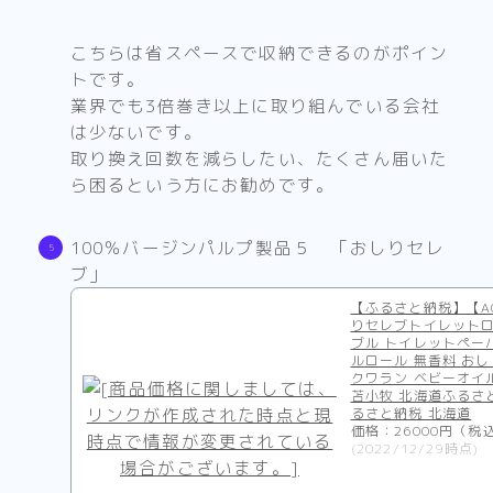
こちらは省スペースで収納できるのがポイン
トです。
業界でも3倍巻き以上に取り組んでいる会社
は少ないです。
取り換え回数を減らしたい、たくさん届いた
ら困るという方にお勧めです。
100％バージンパルプ製品５ 「おしりセレ
ブ」
【ふるさと納税】【A
りセレブトイレットロ
ブル トイレットペー
ルロール 無香料 おし
クワラン ベビーオイル 
苫小牧 北海道ふるさ
るさと納税 北海道
価格：26000円（税
(2022/12/29時点)