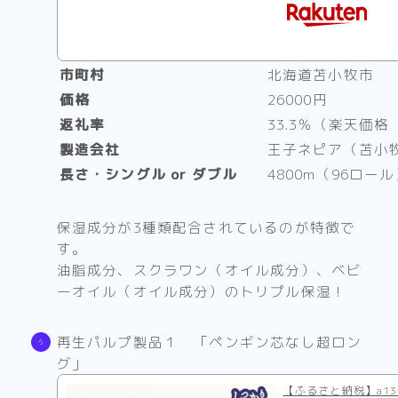
市町村
北海道苫小牧市
価格
26000円
返礼率
33.3％（楽天価格
製造会社
王子ネピア（苫小
長さ・シングル or ダブル
4800m（96ロー
保湿成分が3種類配合されているのが特徴で
す。
油脂成分、スクラワン（オイル成分）、ベビ
ーオイル（オイル成分）のトリプル保湿！
再生パルプ製品１ 「ペンギン芯なし超ロン
グ」
【ふるさと納税】a13