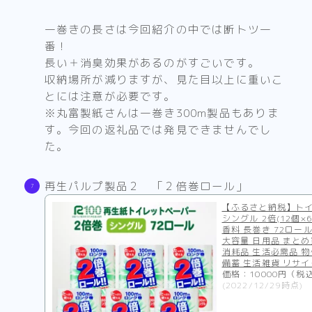
一巻きの長さは今回紹介の中では断トツ一
番！
長い＋消臭効果があるのがすごいです。
収納場所が減りますが、見た目以上に重いこ
とには注意が必要です。
※丸富製紙さんは一巻き300m製品もありま
す。今回の返礼品では発見できませんでし
た。
再生パルプ製品２ 「２倍巻ロール」
【ふるさと納税】ト
シングル 2倍(12個×6
香料 長巻き 72ロー
大容量 日用品 まとめ
消耗品 生活必需品 
備蓄 生活雑貨 リサイク
価格：10000円（税
(2022/12/29時点)