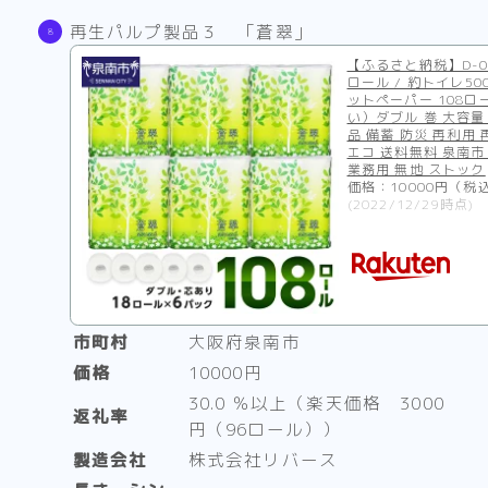
再生パルプ製品３ 「蒼翠」
【ふるさと納税】D-02
ロール / 約トイレ5
ットペーパー 108ロ
い）ダブル 巻 大容量
品 備蓄 防災 再利用
エコ 送料無料 泉南市
業務用 無地 ストック
価格：10000円（税
(2022/12/29時点)
市町村
大阪府泉南市
価格
10000円
30.0 ％以上（楽天価格 3000
返礼率
円（96ロール））
製造会社
株式会社リバース