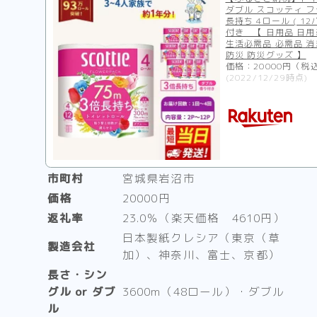
ダブル スコッティ フ
長持ち 4ロール ( 12
付き 【 日用品 日
生活必需品 必需品 消
防災 防災グッズ 】
価格：20000円（税
(2022/12/29時点)
市町村
宮城県岩沼市
価格
20000円
返礼率
23.0％（楽天価格 4610円）
日本製紙クレシア（東京（草
製造会社
加）、神奈川、富士、京都）
長さ・シン
グル or ダブ
3600m（48ロール）・ダブル
ル